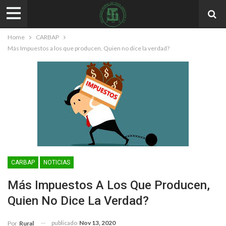
Home
CARBAP
Más Impuestos a los que producen, Quien no dice la verdad?
CARBAP
NOTICIAS
Más Impuestos A Los Que Producen,
Quien No Dice La Verdad?
publicado
Nov 13, 2020
Por
Rural