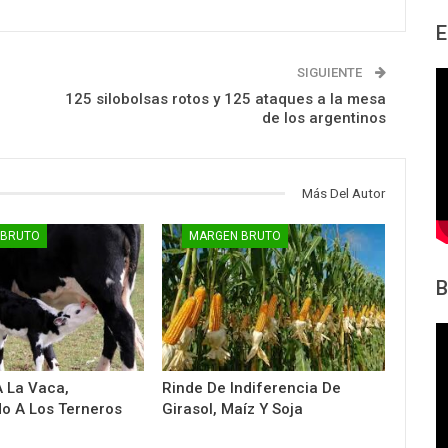
E
SIGUIENTE
125 silobolsas rotos y 125 ataques a la mesa
de los argentinos
Más Del Autor
 BRUTO
MARGEN BRUTO
B
 La Vaca,
Rinde De Indiferencia De
o A Los Terneros
Girasol, Maíz Y Soja