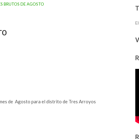
E
TO
V
R
mes de Agosto para el distrito de Tres Arroyos
R