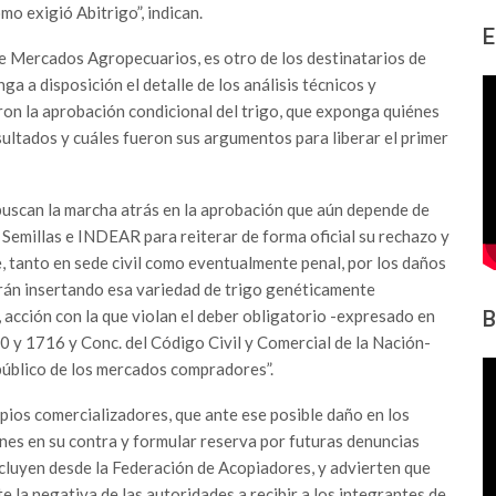
mo exigió Abitrigo”, indican.
E
 de Mercados Agropecuarios, es otro de los destinatarios de
ga a disposición el detalle de los análisis técnicos y
ron la aprobación condicional del trigo, que exponga quiénes
sultados y cuáles fueron sus argumentos para liberar el primer
 buscan la marcha atrás en la aprobación que aún depende de
 Semillas e INDEAR para reiterar de forma oficial su rechazo y
, tanto en sede civil como eventualmente penal, por los daños
cirán insertando esa variedad de trigo genéticamente
 acción con la que violan el deber obligatorio -expresado en
B
710 y 1716 y Conc. del Código Civil y Comercial de la Nación-
público de los mercados compradores”.
pios comercializadores, que ante ese posible daño en los
es en su contra y formular reserva por futuras denuncias
ncluyen desde la Federación de Acopiadores, y advierten que
e la negativa de las autoridades a recibir a los integrantes de