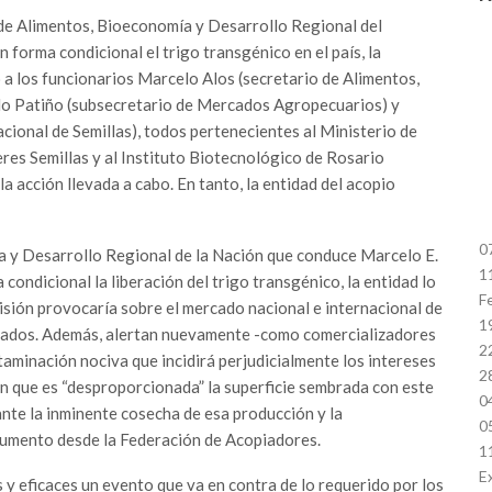
 de Alimentos, Bioeconomía y Desarrollo Regional del
 forma condicional el trigo transgénico en el país, la
a los funcionarios Marcelo Alos (secretario de Alimentos,
do Patiño (subsecretario de Mercados Agropecuarios) y
cional de Semillas), todos pertenecientes al Ministerio de
eres Semillas y al Instituto Biotecnológico de Rosario
 acción llevada a cabo. En tanto, la entidad del acopio
0
ía y Desarrollo Regional de la Nación que conduce Marcelo E.
1
condicional la liberación del trigo transgénico, la entidad lo
F
cisión provocaría sobre el mercado nacional e internacional de
1
ivados. Además, alertan nuevamente -como comercializadores
2
aminación nociva que incidirá perjudicialmente los intereses
2
an que es “desproporcionada” la superficie sembrada con este
0
nte la inminente cosecha de esa producción y la
0
ocumento desde la Federación de Acopiadores.
1
E
y eficaces un evento que va en contra de lo requerido por los