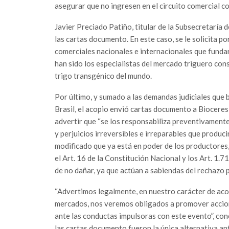
asegurar que no ingresen en el circuito comercial co
Javier Preciado Patiño, titular de la Subsecretaría
las cartas documento. En este caso, se le solicita pon
comerciales nacionales e internacionales que funda
han sido los especialistas del mercado triguero con
trigo transgénico del mundo.
Por último, y sumado a las demandas judiciales que
Brasil, el acopio envió cartas documento a Bioceres
advertir que “se los responsabiliza preventivamente
y perjuicios irreversibles e irreparables que produ
modificado que ya está en poder de los productores,
el Art. 16 de la Constitución Nacional y los Art. 1.
de no dañar, ya que actúan a sabiendas del rechazo 
“Advertimos legalmente, en nuestro carácter de aco
mercados, nos veremos obligados a promover accion
ante las conductas impulsoras con este evento”, co
las cartas documento fueron la única alternativa ant