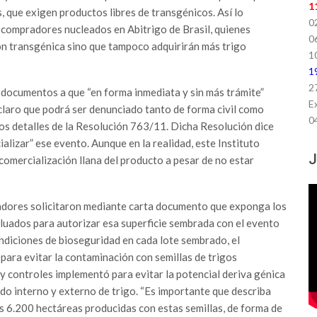
1
, que exigen productos libres de transgénicos. Así lo
0
 compradores nucleados en Abitrigo de Brasil, quienes
0
n transgénica sino que tampoco adquirirán más trigo
1
1
2
 documentos a que “en forma inmediata y sin más trámite”
E
 claro que podrá ser denunciado tanto de forma civil como
0
os detalles de la Resolución 763/11. Dicha Resolución dice
izar” ese evento. Aunque en la realidad, este Instituto
J
omercialización llana del producto a pesar de no estar
iadores solicitaron mediante carta documento que exponga los
aluados para autorizar esa superficie sembrada con el evento
ndiciones de bioseguridad en cada lote sembrado, el
 para evitar la contaminación con semillas de trigos
 y controles implementó para evitar la potencial deriva génica
o interno y externo de trigo. “Es importante que describa
as 6.200 hectáreas producidas con estas semillas, de forma de