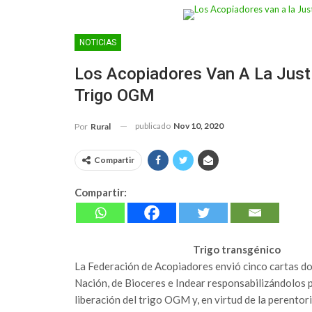
NOTICIAS
Los Acopiadores Van A La Justic
Trigo OGM
publicado
Nov 10, 2020
Por
Rural
Compartir
Compartir:
Trigo transgénico
La Federación de Acopiadores envió cinco cartas do
Nación, de Bioceres e Indear responsabilizándolos p
liberación del trigo OGM y, en virtud de la perentorie