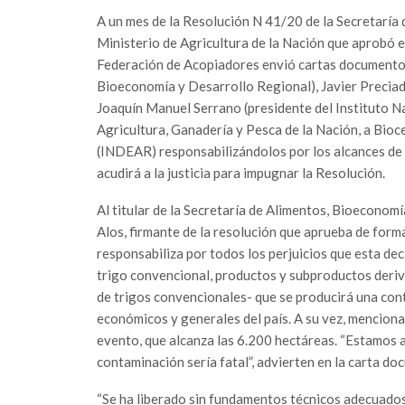
A un mes de la Resolución N 41/20 de la Secretaría
Ministerio de Agricultura de la Nación que aprobó en
Federación de Acopiadores envió cartas documento 
Bioeconomía y Desarrollo Regional), Javier Precia
Joaquín Manuel Serrano (presidente del Instituto Na
Agricultura, Ganadería y Pesca de la Nación, a Bioc
(INDEAR) responsabilizándolos por los alcances de la
acudirá a la justicia para impugnar la Resolución.
Al titular de la Secretaría de Alimentos, Bioeconom
Alos, firmante de la resolución que aprueba de forma 
responsabiliza por todos los perjuicios que esta de
trigo convencional, productos y subproductos der
de trigos convencionales- que se producirá una cont
económicos y generales del país. A su vez, mencion
evento, que alcanza las 6.200 hectáreas. “Estamos a
contaminación sería fatal”, advierten en la carta d
“Se ha liberado sin fundamentos técnicos adecuados 