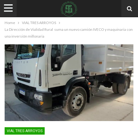
Home
VIAL TRES ARROYOS
La Dirección de Vialidad Rural suma un nuevo camión IVECO y maquinaria con
una inversión millonaria
VIAL TRES ARROYOS