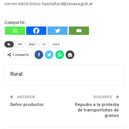
correo electrónico: hacelafacil@senasa.gob.ar
Compartir:
dte
pago
se
suma
Compartir
Rural
ANTERIOR
SIGUIENTE
Señor productor:
Repudio a la protesta
de transportistas de
granos