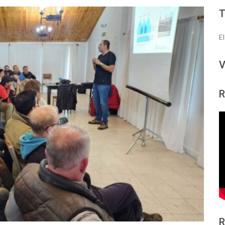
E
V
R
R