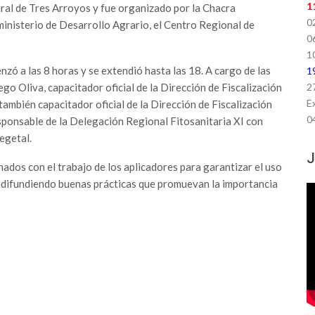
1
ural de Tres Arroyos y fue organizado por la Chacra
0
inisterio de Desarrollo Agrario, el Centro Regional de
0
1
zó a las 8 horas y se extendió hasta las 18. A cargo de las
1
o Oliva, capacitador oficial de la Dirección de Fiscalización
2
E
mbién capacitador oficial de la Dirección de Fiscalización
0
sponsable de la Delegación Regional Fitosanitaria XI con
egetal.
J
nados con el trabajo de los aplicadores para garantizar el uso
s difundiendo buenas prácticas que promuevan la importancia