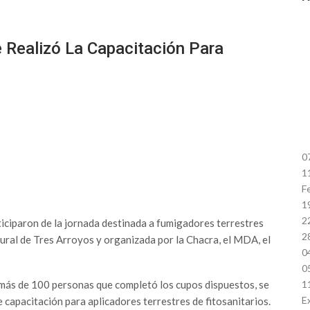
 Realizó La Capacitación Para
0
1
F
1
2
ciparon de la jornada destinada a fumigadores terrestres
2
Rural de Tres Arroyos y organizada por la Chacra, el MDA, el
0
0
más de 100 personas que completó los cupos dispuestos, se
1
E
e capacitación para aplicadores terrestres de fitosanitarios.