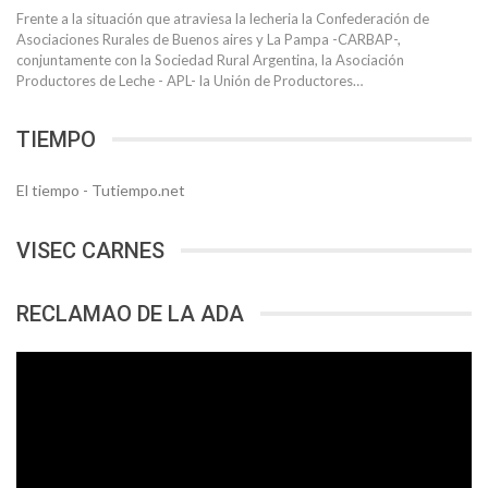
Frente a la situación que atraviesa la lecheria la Confederación de
Asociaciones Rurales de Buenos aires y La Pampa -CARBAP-,
conjuntamente con la Sociedad Rural Argentina, la Asociación
Productores de Leche - APL- la Unión de Productores…
TIEMPO
El tiempo - Tutiempo.net
VISEC CARNES
RECLAMAO DE LA ADA