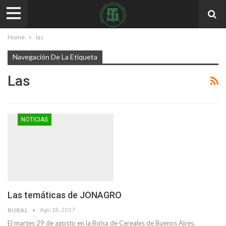
Home
las
Navegación De La Etiqueta
Las
NOTICIAS
Las temáticas de JONAGRO
Ago 18, 2017
RURAL
El martes 29 de agosto en la Bolsa de Cereales de Buenos Aires.