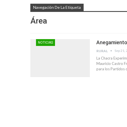
Navegación De La Etiqueta
Área
Anegamientos 
NOTICIAS
Sep 21,
RURAL
La Chacra Experim
Mauricio Castro F
para los Partidos