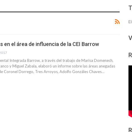
E
V
en el área de influencia de la CEI Barrow
 2017
R
ental Integrada Barrow, a través del trabajo de Marisa Domenech,
ranco y Miguel Zabala, elaboró un informe sobre las áreas anegadas
 de Coronel Dorrego, Tres Arroyos, Adolfo Gonzáles Chaves…
R