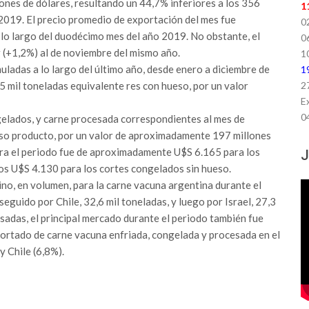
nes de dólares, resultando un 44,7% inferiores a los 356
1
 2019. El precio promedio de exportación del mes fue
0
a lo largo del duodécimo mes del año 2019. No obstante, el
0
 (+1,2%) al de noviembre del mismo año.
1
ladas a lo largo del último año, desde enero a diciembre de
1
 mil toneladas equivalente res con hueso, por un valor
2
E
0
ngelados, y carne procesada correspondientes al mes de
so producto, por un valor de aproximadamente 197 millones
ara el periodo fue de aproximadamente U$S 6.165 para los
J
los U$S 4.130 para los cortes congelados sin hueso.
ino, en volumen, para la carne vacuna argentina durante el
uido por Chile, 32,6 mil toneladas, y luego por Israel, 27,3
resadas, el principal mercado durante el periodo también fue
portado de carne vacuna enfriada, congelada y procesada en el
y Chile (6,8%).