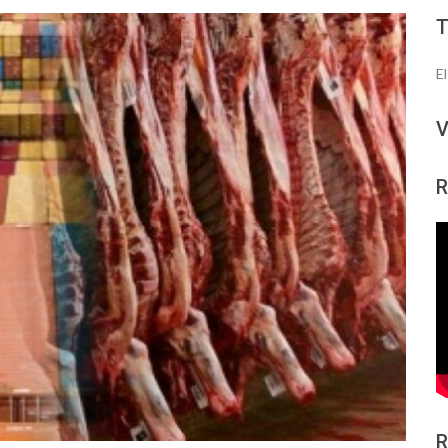
E
V
R
R