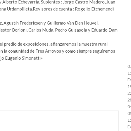
 y Alberto Echevarria. Suplentes : Jorge Castro Madero, Juan
na Urdampilleta.Revisores de cuenta : Rogelio Etchemendi
z, Agustín Fredericsen y Guillermo Van Den Heuvel.
Nestor Borioni, Carlos Muda, Pedro Guisasola y Eduardo Dam
l predio de exposiciones, afianzaremos la muestra rural
 en la comunidad de Tres Arroyos y como siempre seguiremos
Dijo Eugenio Simonetti»
0
1
F
1
2
2
0
0
1
E