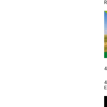
R
4
4
E