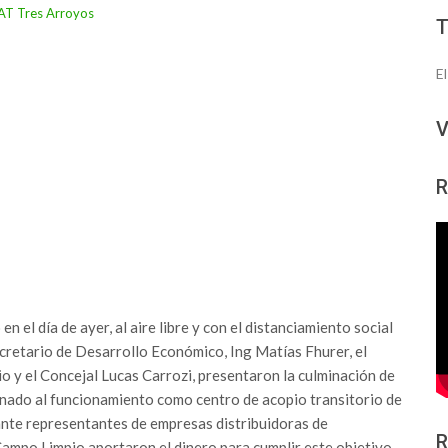
E
V
R
n el día de ayer, al aire libre y con el distanciamiento social
ecretario de Desarrollo Económico, Ing Matías Fhurer, el
o y el Concejal Lucas Carrozi, presentaron la culminación de
nado al funcionamiento como centro de acopio transitorio de
ante representantes de empresas distribuidoras de
R
Campo Limpio aportaron el dinero para cumplir este objetivo.