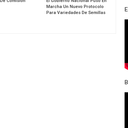
 De Comisión
El Gobierno Nacional Puso En
Marcha Un Nuevo Protocolo
E
Para Variedades De Semillas
B