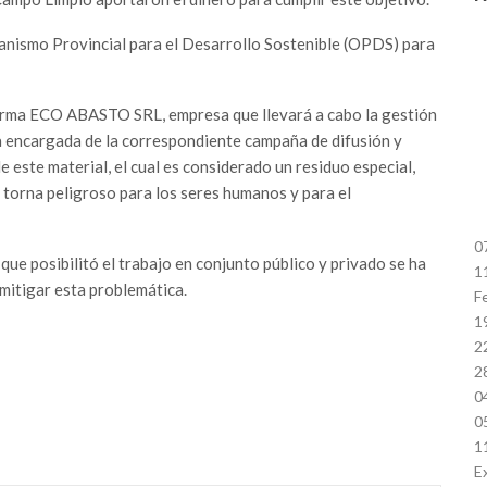
anismo Provincial para el Desarrollo Sostenible (OPDS) para
 firma ECO ABASTO SRL, empresa que llevará a cabo la gestión
 encargada de la correspondiente campaña de difusión y
e este material, el cual es considerado un residuo especial,
 torna peligroso para los seres humanos y para el
0
ue posibilitó el trabajo en conjunto público y privado se ha
1
mitigar esta problemática.
F
1
2
2
0
0
1
E