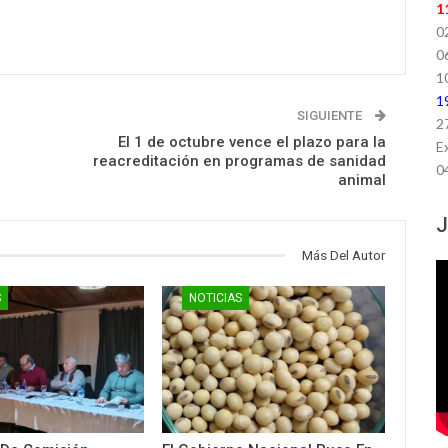
1
0
0
1
1
SIGUIENTE
2
El 1 de octubre vence el plazo para la
E
reacreditación en programas de sanidad
0
animal
J
Más Del Autor
S
NOTICIAS