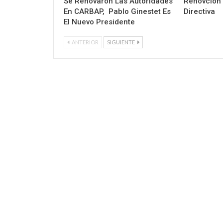
Se Renovaron Las Autoridades
Renovción
En CARBAP, Pablo Ginestet Es
Directiva
El Nuevo Presidente
ANTERIOR
SIGUIENTE