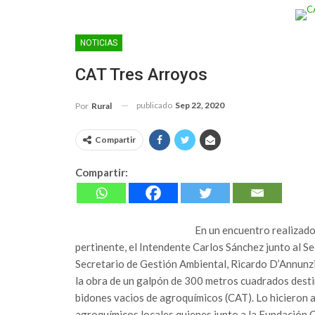
NOTICIAS
CAT Tres Arroyos
publicado
Sep 22, 2020
Por
Rural
Compartir
Compartir:
En un encuentro realizado e
pertinente, el Intendente Carlos Sánchez junto al S
Secretario de Gestión Ambiental, Ricardo D’Annunzi
la obra de un galpón de 300 metros cuadrados desti
bidones vacios de agroquímicos (CAT). Lo hicieron 
agroquímicos locales quienes junto a la Fundación 