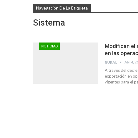
Navegación De La Etiqueta
Sistema
Modifican el 
NOTICIAS
en las operac
Abr 4, 
RURAL
A través del decre
exportación en ope
vigentes para el 