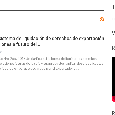
E
V
sistema de liquidación de derechos de exportación
iones a futuro del…
R
2018
to Nro 265/2018 Se clarifica así la forma de liquidar los derechos
raciones futuras de la soja y subproductos, aplicándose las alícuotas
período de embarque declarado por el exportador al…
R