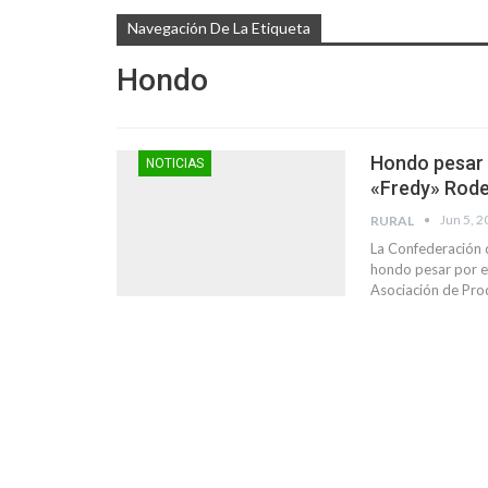
Navegación De La Etiqueta
Hondo
Hondo pesar 
NOTICIAS
«Fredy» Rodes
Jun 5, 
RURAL
La Confederación 
hondo pesar por el
Asociación de Pr