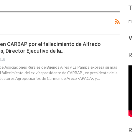
E
V
en CARBAP por el fallecimiento de Alfredo
, Director Ejecutivo de la…
R
2018
de Asociaciones Rurales de Buenos Aires y La Pampa expresa su mas
 fallecimiento del ex vicepresidente de CARBAP , ex presidente de la
oductores Agropecuarios de Carmen de Areco -APACA-, y…
R