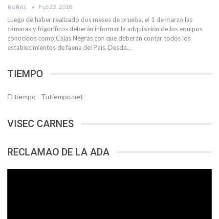
Feb 23, 2018
RURAL
Luego de haber realizado dos meses de prueba, el 1 de marzo las
cámaras y frigoríficos deberán informar la adquisición de los equipos
conocidos como Cajas Negras con que deberán contar todos los
establecimientos de faena del País. Desde…
TIEMPO
El tiempo - Tutiempo.net
VISEC CARNES
RECLAMAO DE LA ADA