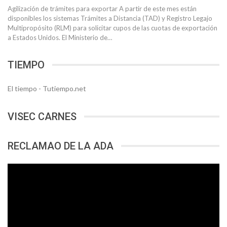
Agilización de trámites para exportar A partir de este mes están
disponibles los sistemas Trámites a Distancia (TAD) y Registro Legajo
Multipropósito (RLM) para solicitar cupos de las cuotas de exportación
a Estados Unidos. El Ministerio de…
TIEMPO
El tiempo - Tutiempo.net
VISEC CARNES
RECLAMAO DE LA ADA