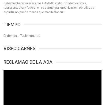
debemos hacer irreversible, CARBAP, institucióndemocrática,
representativa y federal en su estructura, organización, objetivos y
espíritu, no puede menos que manifestar su…
TIEMPO
El tiempo - Tutiempo.net
VISEC CARNES
RECLAMAO DE LA ADA