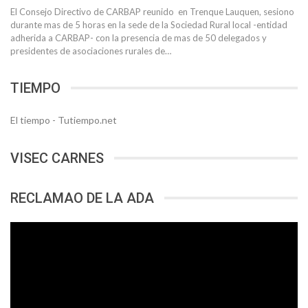
El Consejo Directivo de CARBAP reunido en Trenque Lauquen, sesiono
durante mas de 5 horas en la sede de la Sociedad Rural local -entidad
adherida a CARBAP- con la presencia de mas de 50 delegados y
presidentes de asociaciones rurales de…
TIEMPO
El tiempo - Tutiempo.net
VISEC CARNES
RECLAMAO DE LA ADA